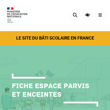
Cookies tarteaucitron management panel
LE SITE DU BÂTI SCOLAIRE EN FRANCE
Fiche Espace parvis
et enceintes