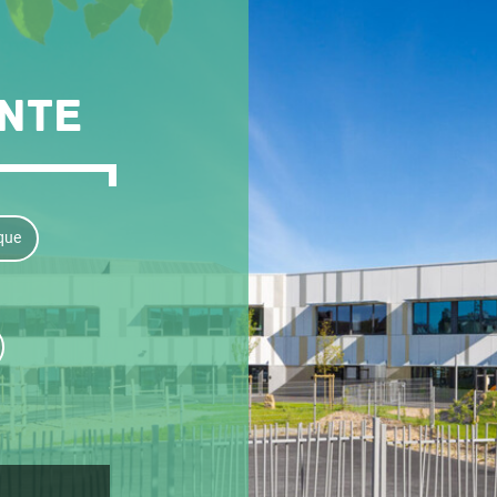
ante
ique