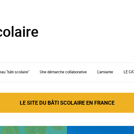
colaire
eau "bâti scolaire"
Une démarche collaborative
L'amiante
LE C
LE SITE DU BÂTI SCOLAIRE EN FRANCE