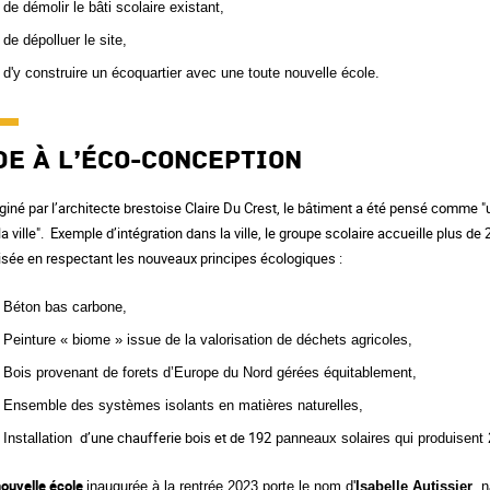
de démolir le bâti scolaire existant,
de dépolluer le site,
d'y construire
un écoquartier avec une toute nouvelle école
.
de à l’éco-conception
iné par l’architecte brestoise Claire Du Crest, le bâtiment a été pensé comme "un 
la ville". Exemple d’intégration dans la ville, le groupe scolaire accueille plus de
isée en respectant les nouveaux principes écologiques :
Béton bas carbone,
Peinture « biome » issue de la valorisation de déchets agricoles,
Bois provenant de forets d’Europe du Nord gérées équitablement,
Ensemble des systèmes isolants en matières naturelles,
d’une chaufferie bois et de 192
Installation
panneaux solaires qui produisent 2
nouvelle école
inaugurée à la rentrée 2023 porte le nom d'
Isabelle
Autissier
, 