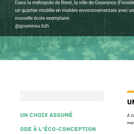
Dans la métropole de Brest, la ville de Gouesnou (Finistè
un quartier modèle en matière environnementale avec u
nouvelle école exemplaire.
@gouesnou.bzh
U
Un choix assumé
À G
mene
Ode à l’éco-conception