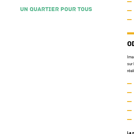
Un quartier pour tous
O
Imag
sur 
réal
La 