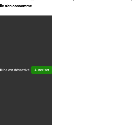
elle n’en consomme.
ube est désactivé.
Autoriser