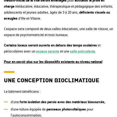
médico-social de la ville seront aménagés
pour
accueillir la prise en
charge
rééducative, éducative, thérapeutique et pédagogique des enfants,
adolescents et jeunes adultes, âgés de 3 à 20 ans,
déficients visuels ou
aveugles
d’Ille-et-Vilaine.
L’espace sera composé de deux salles éducatives, une salle de classe, un
espace de psychomotricité et trois bureaux.
Certains locaux seront ouverts en dehors des temps scolaires
et
périscolaires avec un
espace parents
et une
salle polyvalente
.
Pour en savoir plus sur les dispositifs existants au niveau national
Une conception bioclimatique
Le bâtiment bénéficiera :
d’une
forte isolation des parois avec des matériaux biosourcés,
d'une toiture équipée de
panneaux photovoltaïques
pour
l’autoconsommation,