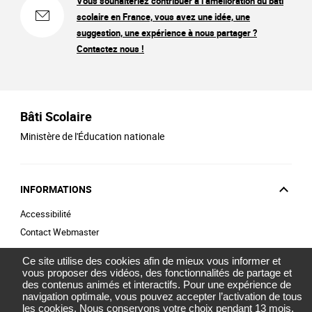
Vous souhaiteriez contribuer à l’amélioration du bâti
scolaire en France, vous avez une idée, une
suggestion, une expérience à nous partager ?
Contactez nous !
Bâti Scolaire
Ministère de l'Éducation nationale
INFORMATIONS
Accessibilité
Contact Webmaster
Ce site utilise des cookies afin de mieux vous informer et
vous proposer des vidéos, des fonctionnalités de partage et
SITES GOUVERNEMENT
des contenus animés et interactifs. Pour une expérience de
navigation optimale, vous pouvez accepter l’activation de tous
les cookies. Nous conservons votre choix pendant 13 mois.