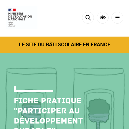
Cookies tarteaucitron management panel
LE SITE DU BÂTI SCOLAIRE EN FRANCE
Fiche pratique
"Participer au
développement