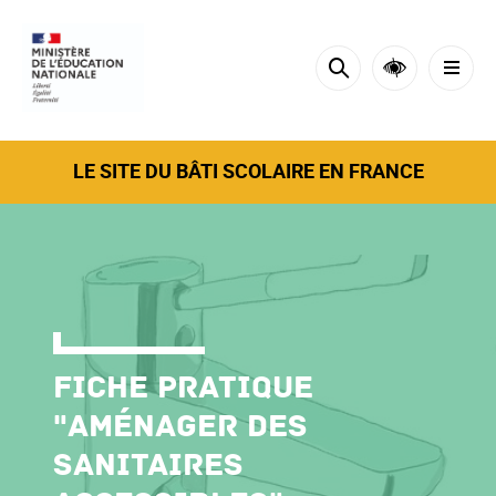
Cookies tarteaucitron management panel
LE SITE DU BÂTI SCOLAIRE EN FRANCE
Fiche pratique
"Aménager des
sanitaires