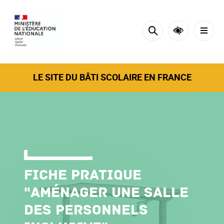
Cookies tarteaucitron management panel
LE SITE DU BÂTI SCOLAIRE EN FRANCE
Fiche pratique
"Aménager une salle
des personnels