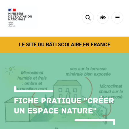
Cookies tarteaucitron management panel
LE SITE DU BÂTI SCOLAIRE EN FRANCE
Fiche pratique "Créer
un espace nature"